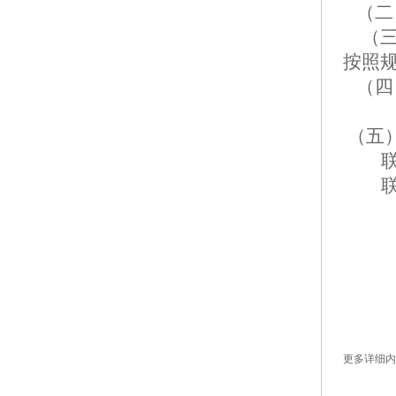
（二
（
按照
（四
（五
联
2
更多详细