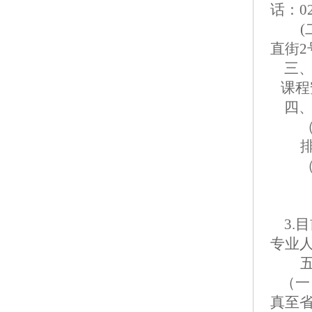
话：02
(
直街2
三、
课程
四、
3.
专业
（一
真至