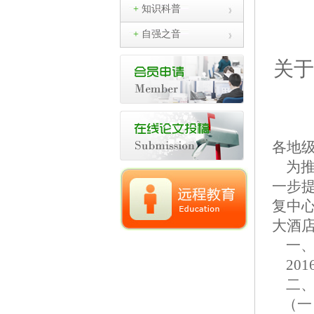
+
知识科普
+
自强之音
关于
各地
为
一步
复中心
大酒
一、
201
二、
（一