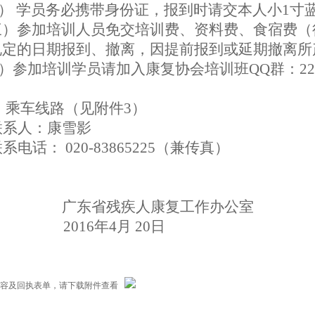
） 学员务必携带身份证，
报到时请交本人小1寸
三）参加培训人员免交培训费、资料费、食宿费（
规定的日期报到、撤离，因提前报到或延期撤离所
）
参加培训学员请加入康复协会培训班QQ群：223
）
乘车线路（见附件
3
）
联系人：
康雪影
系电话： 020-83865225（兼传真）
广东省残疾人康复工作办公
016年
4
月
20
日
内容及回执表单，请下载附件查看