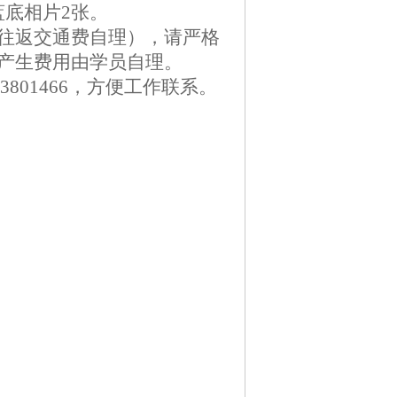
蓝底
相片2张
。
往返交通费自理），请严格
产生费用由学员自理。
801466，方便工作联系。
室