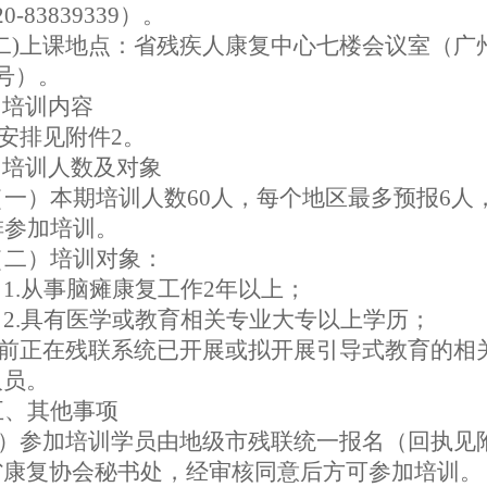
0-83839339）。
二)
上课
地点：省残疾人康复中心七楼会议室（广
号）
。
培训内容
安排
见附件2。
培训人数及对象
（一）本期培训人数
60
人
，
每个地区最多预报6人
排参加培训
。
（二）培训对象：
1.从事脑瘫康复工作2年以上；
2.具有医学或教育相关专业大专以上学历；
目前正在残联系统
已开展或拟开展引导式教育的相
人员
。
五、其他事项
）参加培训学员由地级市残联统一报名（回执见
省康复协会秘书处，经审核同意后方可参加培训。