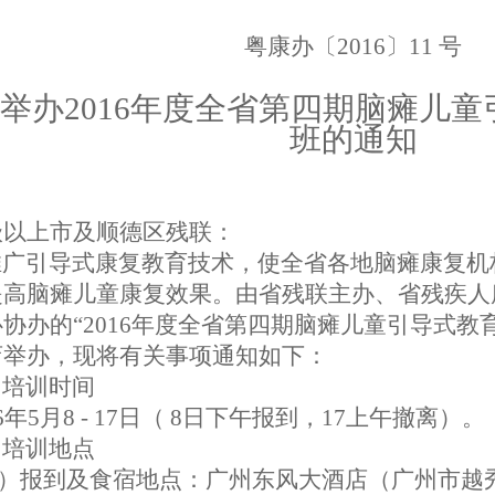
粤康办〔2016〕
11
号
举办2016年度全省
第四期
脑瘫儿童
班的通知
级以上市及顺德区残联：
推广
引导式康复教育技术
，
使全
省各地
脑瘫
康复机
提高
脑瘫儿童
康复效果。由省残联主办、省残疾人
协办的“2016年度全省
第四期脑瘫儿童引导式教
店
举办，现将有关事项通知如下：
培训时间
6年
5
月
8
-
17
日（
8
日下午报到，
17
上午撤离）。
培训地点
）报到及食宿地点：广州东风大酒店（广州市越秀