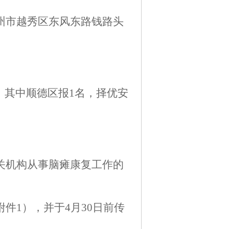
州市越秀区东风东路钱路头
，其中顺德区报1名，择优安
关机构
从事
脑瘫
康复工作的
附件1），并于
4
月
30
日前传