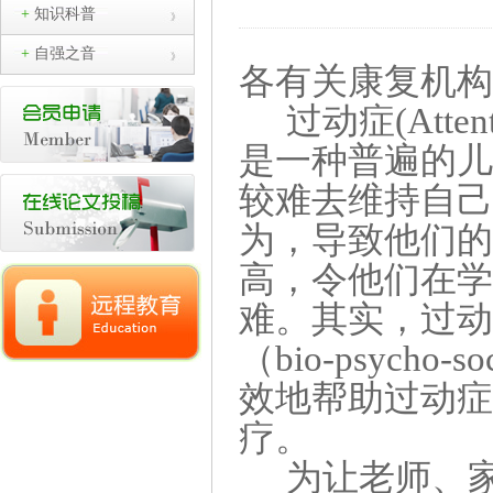
+
知识科普
+
自强之音
各有关康复机
过动症(Attentio
是一种普遍的
较难去维持自
为，导致他们
高，令他们在
难。其实，过
（bio-psych
效地帮助过动
疗。
为让老师、