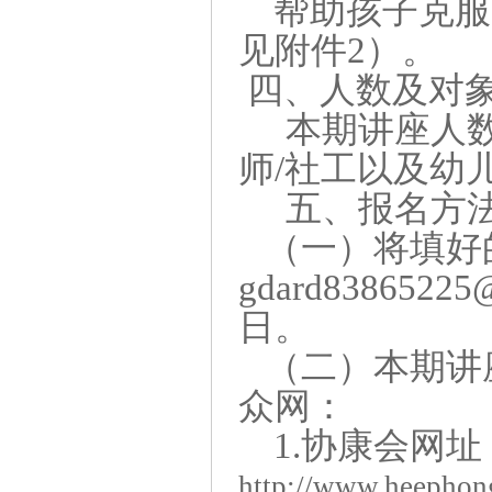
帮助孩子克服
见附件2）。
四
、人数及对
本期讲座人数
师
/
社工以及
幼
五
、报名方
（
一
）将
填好
gdard83865
日。
（二）本期讲
众网：
1.
协康会网址
http://www.heephong