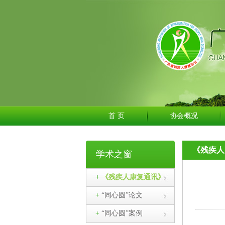
首 页
协会概况
《残疾人
学术之窗
+
《残疾人康复通讯》
+
“同心圆”论文
+
“同心圆”案例