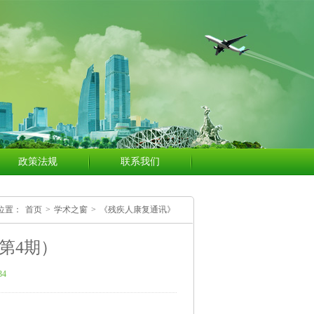
政策法规
联系我们
位置：
首页
>
学术之窗
>
《残疾人康复通讯》
第4期）
34