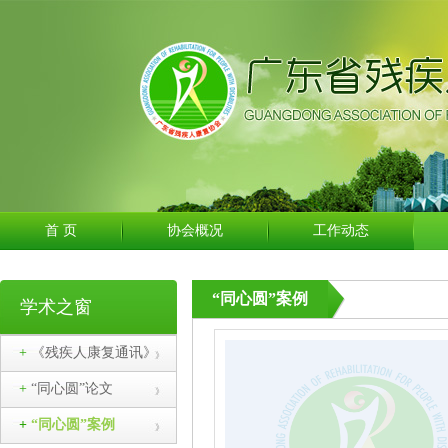
首 页
协会概况
工作动态
“同心圆”案例
学术之窗
+
《残疾人康复通讯》
程案例
+
“同心圆”论文
+
“同心圆”案例